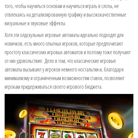
того, чтобы научиться основам и научиться играть в слоты, не
отвлекаясь на детализированную графику и высококачественные
визуальные и звуковые эффекты.
Хотя эти олдскульные игровые автоматы идеально подходят для
новичков, есть много опытных игроков, которые предпочитают
простоту классических игровых автоматов и поэтому тоже получают
от них удовольствие. Дело в том, что классические игровые
автоматы вызывают у игроков немного ностальгии и, благодаря
минимализму и ограниченным возможностям ставок, позволяют
игрокам придерживаться своего игрового бюджета.