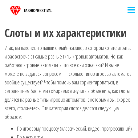
fashionfestival.by
Перейти
к
содержимому
Слоты и их характеристики
Итак, вы наконец-то нашли онлайн-казино, в котором хотите играть,
и вас встречают самые разные типы игровых автоматов. Но как
работают игровые автоматы и что все они означают? И вы не
можете не задаться вопросом — сколько типов игровых автоматов
вообще существует? Чтобы помочь вам сориентироваться, в
сегодняшнем блоге мы собираемся изучить и объяснить, как слоты
делятся на разные типы игровых автоматов, с которыми вы, скорее
всего, столкнетесь. Эти категории слотов делятся следующим
образом:
По игровому процессу (классический, видео, прогрессивный)
По месту игры