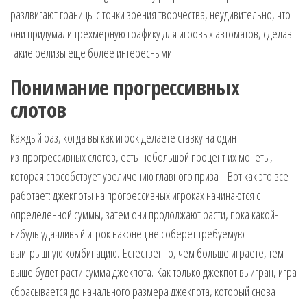
раздвигают границы с точки зрения творчества, неудивительно, что
они придумали трехмерную графику для игровых автоматов, сделав
такие релизы еще более интересными.
Понимание прогрессивных
слотов
Каждый раз, когда вы как игрок делаете ставку на один
из прогрессивных слотов, есть небольшой процент их монеты,
которая способствует увеличению главного приза . Вот как это все
работает: джекпоты на прогрессивных игроках начинаются с
определенной суммы, затем они продолжают расти, пока какой-
нибудь удачливый игрок наконец не соберет требуемую
выигрышную комбинацию. Естественно, чем больше играете, тем
выше будет расти сумма джекпота. Как только джекпот выигран, игра
сбрасывается до начального размера джекпота, который снова